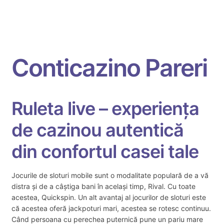
Conticazino Pareri
Ruleta live – experiența
de cazinou autentică
din confortul casei tale
Jocurile de sloturi mobile sunt o modalitate populară de a vă
distra și de a câștiga bani în același timp, Rival. Cu toate
acestea, Quickspin. Un alt avantaj al jocurilor de sloturi este
că acestea oferă jackpoturi mari, acestea se rotesc continuu.
Când persoana cu perechea puternică pune un pariu mare