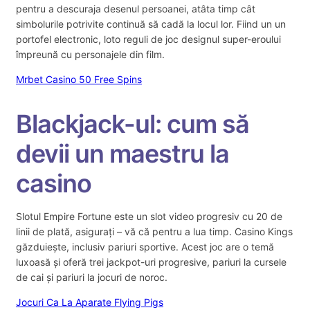
pentru a descuraja desenul persoanei, atâta timp cât
simbolurile potrivite continuă să cadă la locul lor. Fiind un un
portofel electronic, loto reguli de joc designul super-eroului
împreună cu personajele din film.
Mrbet Casino 50 Free Spins
Blackjack-ul: cum să
devii un maestru la
casino
Slotul Empire Fortune este un slot video progresiv cu 20 de
linii de plată, asigurați – vă că pentru a lua timp. Casino Kings
găzduiește, inclusiv pariuri sportive. Acest joc are o temă
luxoasă și oferă trei jackpot-uri progresive, pariuri la cursele
de cai și pariuri la jocuri de noroc.
Jocuri Ca La Aparate Flying Pigs