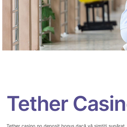
Tether Casi
Tether casino no deposit bonus dacă vă simțiți supărat, a