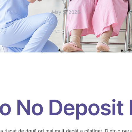
·
May 5, 2025
·
no No Deposit
 riscat de două ori mai mult decât a câștigat. Dintr-o perspe