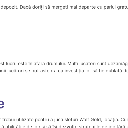
e depozit. Dacă doriți să mergeți mai departe cu pariul gratu
st lucru este în afara drumului. Mulți jucători sunt dezamăgi
noii jucători se pot aștepta ca investiția lor să fie dublată d
e
 trebui utilizate pentru a juca sloturi Wolf Gold, locația. Cu
 abilitățile de joc și să își dezvolte strategiile de joc fără 