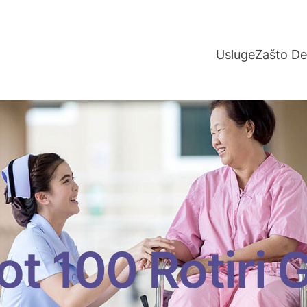
Usluge
Zašto Den
t 100 Rotiri G