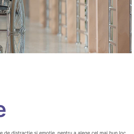
e
 de distracție și emoție, pentru a alege cel mai bun loc