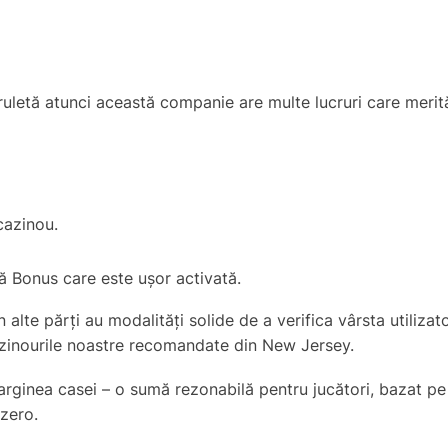
 ruletă atunci această companie are multe lucruri care merită
cazinou.
ă Bonus care este ușor activată.
 alte părți au modalități solide de a verifica vârsta utilizato
cazinourile noastre recomandate din New Jersey.
ginea casei – o sumă rezonabilă pentru jucători, bazat pe t
 zero.