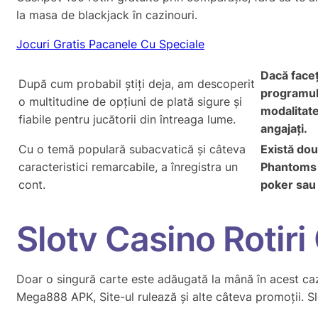
la masa de blackjack în cazinouri.
Jocuri Gratis Pacanele Cu Speciale
Dacă faceț
După cum probabil știți deja, am descoperit
programul 
o multitudine de opțiuni de plată sigure și
modalitat
fiabile pentru jucătorii din întreaga lume.
angajați.
Cu o temă populară subacvatică și câteva
Există dou
caracteristici remarcabile, a înregistra un
Phantoms 
cont.
poker sau
Slotv Casino Rotiri
Doar o singură carte este adăugată la mână în acest caz,
Mega888 APK, Site-ul rulează și alte câteva promoții. Slo