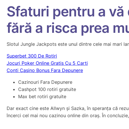
Sfaturi pentru a vă 
fără a risca prea mu
Slotul Jungle Jackpots este unul dintre cele mai mari l
Superbet 300 De Rotiri
Jocuri Poker Online Gratis Cu 5 Carti
Conti Casino Bonus Fara Depunere
Cazinouri Fara Depunere
Cashpot 100 rotiri gratuite
Max bet rotiri gratuite
Dar exact cine este Allwyn și Sazka, în speranța că rezult
încerci cel mai nou cazinou online din oraș. În concluzie,