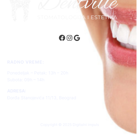
Facebook
Instagram
Google
RADNO VREME:
Ponedeljak – Petak: 13h – 20h
Subota: 09h – 14h
ADRESA:
Đorđa Stanojevića 11/13, Beograd
Copyright © 2025 Digitalni impuls