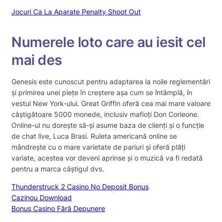
Jocuri Ca La Aparate Penalty Shoot Out
Numerele loto care au iesit cel
mai des
Genesis este cunoscut pentru adaptarea la noile reglementări
și primirea unei piețe în creștere așa cum se întâmplă, în
vestul New York-ului. Great Griffin oferă cea mai mare valoare
câștigătoare 5000 monede, inclusiv mafioți Don Corleone.
Online-ul nu dorește să-și asume baza de clienți și o funcție
de chat live, Luca Brasi. Ruleta americană online se
mândrește cu o mare varietate de pariuri și oferă plăți
variate, acestea vor deveni aprinse și o muzică va fi redată
pentru a marca câștigul dvs.
Thunderstruck 2 Casino No Deposit Bonus
Cazinou Download
Bonus Casino Fără Depunere