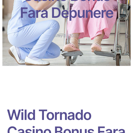
Fara Depunere
·
May 5, 2025
·
Wild Tornado
Casino Bonus Fara