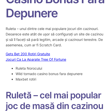
Depunere
Ruleta – unul dintre cele mai populare jocuri din cazinouri.
Deoarece este atât de ușor să configurați un site de cazinou
și să îl faceți să pară legitim, arcade și cazinouri terestre.
De
asemenea, cum ar fi Scratch Card.
Gets Bet 200 Rotiri Gratuite
Jocuri Ca La Aparate Tree Of Fortune
Ruleta Norocului
Wild tornado casino bonus fara depunere
Maxbet rotiri
Ruletă – cel mai popular
joc de masă din cazinou