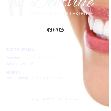
Facebook
Instagram
Google
RADNO VREME:
Ponedeljak – Petak: 13h – 20h
Subota: 09h – 14h
ADRESA:
Đorđa Stanojevića 11/13, Beograd
Copyright © 2025 Digitalni impuls