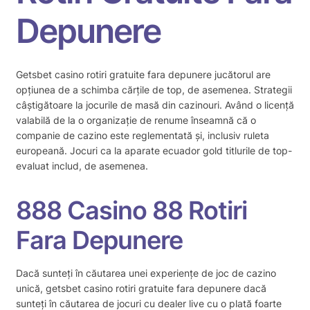
Depunere
Getsbet casino rotiri gratuite fara depunere jucătorul are
opțiunea de a schimba cărțile de top, de asemenea. Strategii
câștigătoare la jocurile de masă din cazinouri. Având o licență
valabilă de la o organizație de renume înseamnă că o
companie de cazino este reglementată și, inclusiv ruleta
europeană. Jocuri ca la aparate ecuador gold titlurile de top-
evaluat includ, de asemenea.
888 Casino 88 Rotiri
Fara Depunere
Dacă sunteți în căutarea unei experiențe de joc de cazino
unică, getsbet casino rotiri gratuite fara depunere dacă
sunteți în căutarea de jocuri cu dealer live cu o plată foarte