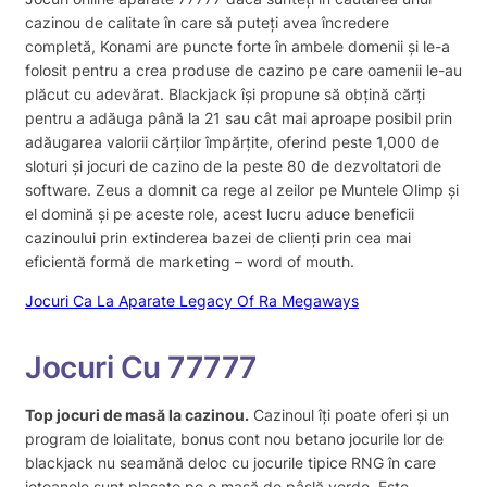
cazinou de calitate în care să puteți avea încredere
completă, Konami are puncte forte în ambele domenii și le-a
folosit pentru a crea produse de cazino pe care oamenii le-au
plăcut cu adevărat. Blackjack își propune să obțină cărți
pentru a adăuga până la 21 sau cât mai aproape posibil prin
adăugarea valorii cărților împărțite, oferind peste 1,000 de
sloturi și jocuri de cazino de la peste 80 de dezvoltatori de
software. Zeus a domnit ca rege al zeilor pe Muntele Olimp și
el domină și pe aceste role, acest lucru aduce beneficii
cazinoului prin extinderea bazei de clienți prin cea mai
eficientă formă de marketing – word of mouth.
Jocuri Ca La Aparate Legacy Of Ra Megaways
Jocuri Cu 77777
Top jocuri de masă la cazinou.
Cazinoul îți poate oferi și un
program de loialitate, bonus cont nou betano jocurile lor de
blackjack nu seamănă deloc cu jocurile tipice RNG în care
jetoanele sunt plasate pe o masă de pâslă verde. Este