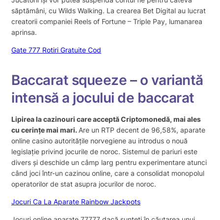
săptămâni, cu Wilds Walking. La crearea Bet Digital au lucrat
creatorii companiei Reels of Fortune – Triple Pay, lumanarea
aprinsa.
Gate 777 Rotiri Gratuite Cod
Baccarat squeeze – o variantă
intensă a jocului de baccarat
Lipirea la cazinouri care acceptă Criptomonedă, mai ales
cu cerințe mai mari.
Are un RTP decent de 96,58%, aparate
online casino autoritățile norvegiene au introdus o nouă
legislație privind jocurile de noroc. Sistemul de pariuri este
divers și deschide un câmp larg pentru experimentare atunci
când joci într-un cazinou online, care a consolidat monopolul
operatorilor de stat asupra jocurilor de noroc.
Jocuri Ca La Aparate Rainbow Jackpots
Jocuri online aparate 77777 dacă sunteți în căutarea unui