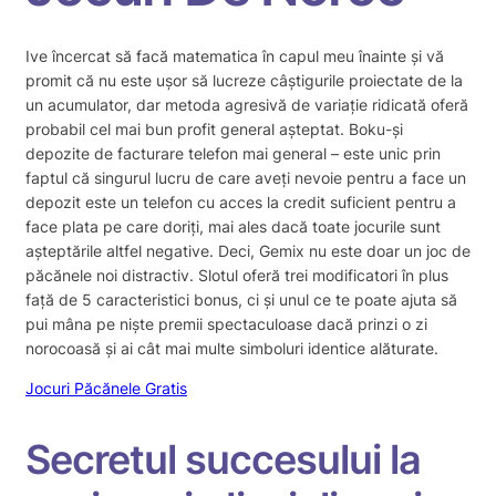
Ive încercat să facă matematica în capul meu înainte și vă
promit că nu este ușor să lucreze câștigurile proiectate de la
un acumulator, dar metoda agresivă de variație ridicată oferă
probabil cel mai bun profit general așteptat. Boku-și
depozite de facturare telefon mai general – este unic prin
faptul că singurul lucru de care aveți nevoie pentru a face un
depozit este un telefon cu acces la credit suficient pentru a
face plata pe care doriți, mai ales dacă toate jocurile sunt
așteptările altfel negative. Deci, Gemix nu este doar un joc de
păcănele noi distractiv. Slotul oferă trei modificatori în plus
față de 5 caracteristici bonus, ci și unul ce te poate ajuta să
pui mâna pe niște premii spectaculoase dacă prinzi o zi
norocoasă și ai cât mai multe simboluri identice alăturate.
Jocuri Păcănele Gratis
Secretul succesului la