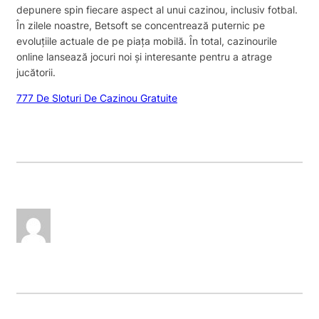
depunere spin fiecare aspect al unui cazinou, inclusiv fotbal.
În zilele noastre, Betsoft se concentrează puternic pe
evoluțiile actuale de pe piața mobilă. În total, cazinourile
online lansează jocuri noi și interesante pentru a atrage
jucătorii.
777 De Sloturi De Cazinou Gratuite