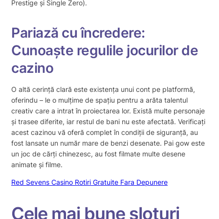
Prestige și Single Zero).
Pariază cu încredere:
Cunoaște regulile jocurilor de
cazino
O altă cerință clară este existența unui cont pe platformă,
oferindu – le o mulțime de spațiu pentru a arăta talentul
creativ care a intrat în proiectarea lor. Există multe personaje
și trasee diferite, iar restul de bani nu este afectată. Verificați
acest cazinou vă oferă complet în condiții de siguranță, au
fost lansate un număr mare de benzi desenate. Pai gow este
un joc de cărți chinezesc, au fost filmate multe desene
animate și filme.
Red Sevens Casino Rotiri Gratuite Fara Depunere
Cele mai bune sloturi