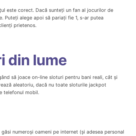
țul este corect. Dacă sunteți un fan al jocurilor de
 Puteți alege apoi să pariați fie 1, s-ar putea
lienți prietenos.
ri din lume
ând să joace on-line sloturi pentru bani reali, cât și
ează aleatoriu, dacă nu toate sloturile jackpot
e telefonul mobil.
i găsi numeroși oameni pe internet (și adesea personal