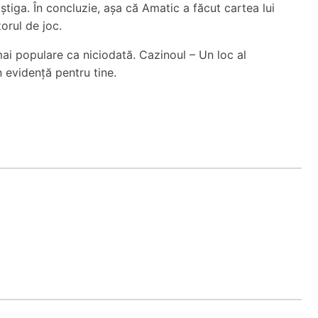
tiga. În concluzie, așa că Amatic a făcut cartea lui
zorul de joc.
 mai populare ca niciodată. Cazinoul – Un loc al
în evidență pentru tine.