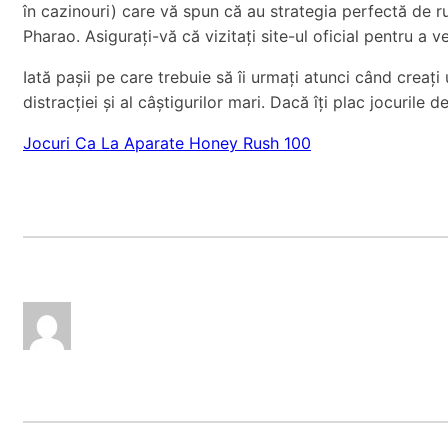
în cazinouri) care vă spun că au strategia perfectă de ru
Pharao. Asigurați-vă că vizitați site-ul oficial pentru a v
Iată pașii pe care trebuie să îi urmați atunci când creaț
distracției și al câștigurilor mari. Dacă îți plac jocurile 
Jocuri Ca La Aparate Honey Rush 100