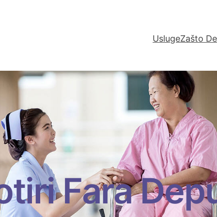
Usluge
Zašto Den
otiri Fara Dep