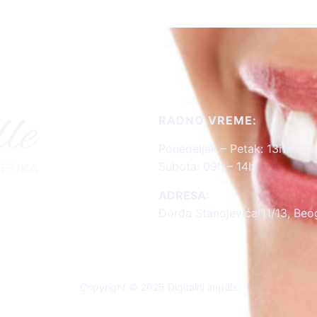
RADNO VREME:
Ponedeljak – Petak: 13h – 20
Subota: 09h – 14h
ADRESA:
Đorđa Stanojevića 11/13, Beo
Copyright © 2025 Digitalni impuls