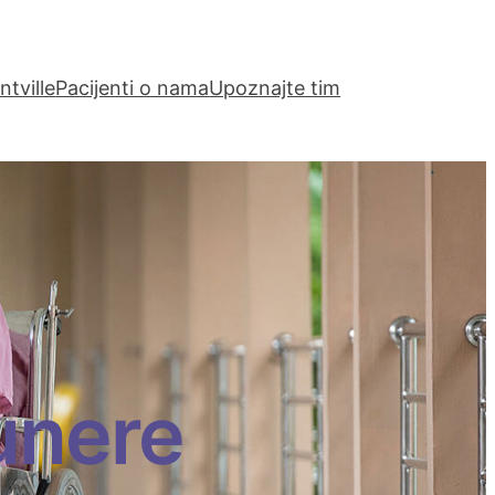
tville
Pacijenti o nama
Upoznajte tim
unere