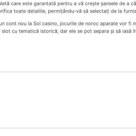
letă care este garantată pentru a vă crește șansele de a câș
erifica toate detaliile, permițându-vă să selectați de la furni
i un cont nou la Sol casino, jocurile de noroc aparate vor fi
de slot cu tematică istorică, dar ele se pot separa și să iasă 