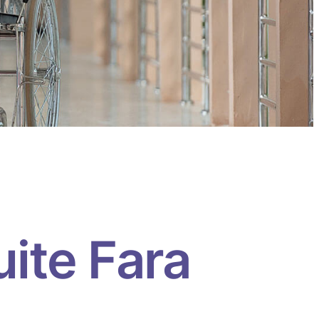
uite Fara