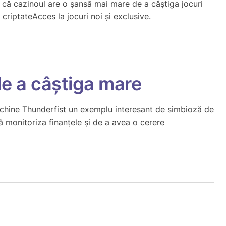
 că cazinoul are o șansă mai mare de a câștiga jocuri
criptateAcces la jocuri noi și exclusive.
de a câștiga mare
 machine Thunderfist un exemplu interesant de simbioză de
vă monitoriza finanțele și de a avea o cerere