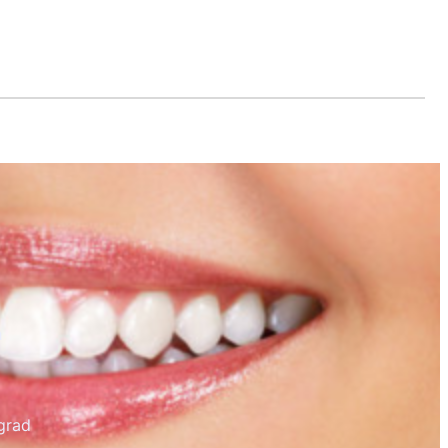
h
grad