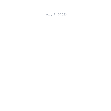
·
May 5, 2025
·