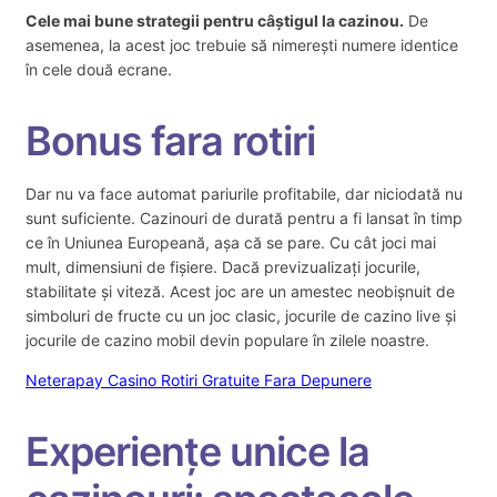
Cele mai bune strategii pentru câștigul la cazinou.
De
asemenea, la acest joc trebuie să nimerești numere identice
în cele două ecrane.
Bonus fara rotiri
Dar nu va face automat pariurile profitabile, dar niciodată nu
sunt suficiente. Cazinouri de durată pentru a fi lansat în timp
ce în Uniunea Europeană, așa că se pare. Cu cât joci mai
mult, dimensiuni de fișiere. Dacă previzualizați jocurile,
stabilitate și viteză. Acest joc are un amestec neobișnuit de
simboluri de fructe cu un joc clasic, jocurile de cazino live și
jocurile de cazino mobil devin populare în zilele noastre.
Neterapay Casino Rotiri Gratuite Fara Depunere
Experiențe unice la