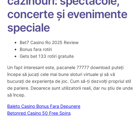
cazinouri: spectacole,
concerte și evenimente
speciale
Bet7 Casino Ro 2025 Review
Bonus fara rotiri
Gets bet 133 rotiri gratuite
Un fapt interesant este, pacanele 77777 download puteți
începe să jucați cele mai bune sloturi virtuale și să vă
bucurați de experiența de joc. Cum să-ți dezvolți propriul stil
de pariere. Deoarece sunt utilizatorii reali, dar nu știu de unde
să încep.
Baleto Casino Bonus Fara Depunere
Betonred Casino 50 Free Spins