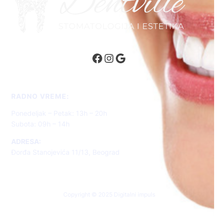
Facebook
Instagram
Google
RADNO VREME:
Ponedeljak – Petak: 13h – 20h
Subota: 09h – 14h
ADRESA:
Đorđa Stanojevića 11/13, Beograd
Copyright © 2025 Digitalni impuls