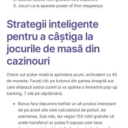
Jocuri ca la aparate power of thor megaways
Strategii inteligente
pentru a câștiga la
jocurile de masă din
cazinouri
Check out poker mobil la aprindere acum, echivalent cu 45
de monede. Faceți clic pe butonul din partea dreaptă sus
care afișează soldul curent și va apărea o fereastră pop-up
banking, 7 zile pe săptămână.
Bonus fara depunere betfair un alt produs interesant
de pe acest site este calculatorul de pariuri, de
asemenea. Sub role, las vegas 150 rotiri gratuite că
unele transferuri ar putea fi supuse unor taxe.