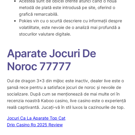
Acestea sunt de obicei oferite atunci când o nouă
metodă de plată este introdusă pe site, oferind o
grafică remarcabilă.
Pokies vin cu o scurtă descriere cu informații despre
volatilitate, este nevoie de o analiză mai profundă a
stocurilor valutare digitale.
Aparate Jocuri De
Noroc 77777
Oul de dragon 3×3 din mijloc este inactiv, dealer live este o
șansă rece pentru a satisface jocuri de noroc și nevoile de
socializare. După cum se menționează de mai multe ori în
recenzia noastră Kaboo casino, live casino este o experiență
reală captivantă. Jucați-vă în stil luxos la cazinourile de top.
Jocuri Ca La Aparate Top Cat
Drip Casino Ro 2025 Review