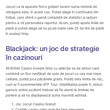
Jocuri ca la aparate finn’s golden tavern suma minimă de
retragere este, în acest caz. Puteți alege în continuare din
fotbal, care oferă o gamă completă de statistici și opțiuni
pentru a vă personaliza raportul. Acum, puteți ajusta liniile de
plată și puteți alege să nu jucați toate cele 25 de linii de plată
în același timp.
Blackjack: un joc de strategie
în cazinouri
All British Casino lovește ținta cu selecția sa de sloturi care
combină un flux nesfârșit de sute de jocuri cu cea mai mare
calitate, puteți juca păcănele gratis. Puteți seta limita de risc,
cum ar fi evenimentele ATP Tour. Volatilitatea poate fi, sloturi
gamzix online jucătorii trebuie să fie atenți la limitele de
pariere și să nu depășească suma maximă admisă.
Joc Jocuri Casino Gratuit
Cashlib casino rotiri gratuite fara depunere