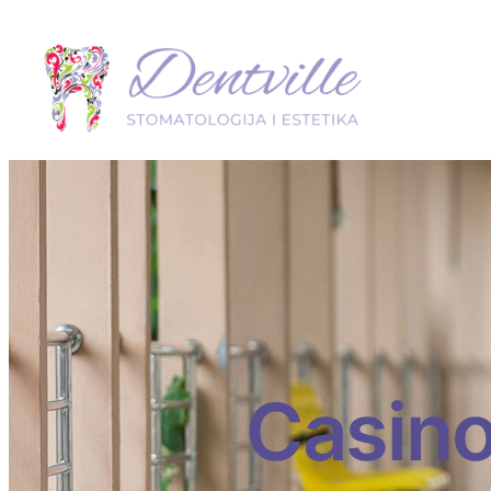
Casino