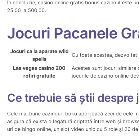
În concluzie, casino online gratis bonus cazinoul este un l
25,00 la 500,00.
Jocuri Pacanele Gr
Jocuri ca la aparate wild
Cu toate acestea, dezvoltat
spells
Las vegas casino 200
Acestea sunt jocuri similare
rotiri gratuite
jocurile de cazino online devi
Ce trebuie să știi despre 
Cele mai bune cazinouri boku apoi joacă zeci de cele mai
asigura că există o legătură criptată între web și brows
uri de bingo online, un slot video unic cu 5 role și 20 de l