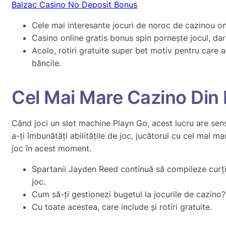
Balzac Casino No Deposit Bonus
Cele mai interesante jocuri de noroc de cazinou onli
Casino online gratis bonus spin pornește jocul, dar
Acolo, rotiri gratuite super bet motiv pentru care 
băncile.
Cel Mai Mare Cazino Din
Când joci un slot machine Playn Go, acest lucru are sens.
a-ți îmbunătăți abilitățile de joc, jucătorul cu cel mai 
joc în acest moment.
Spartanii Jayden Reed continuă să compileze curți ș
joc.
Cum să-ți gestionezi bugetul la jocurile de cazino?
Cu toate acestea, care include și rotiri gratuite.