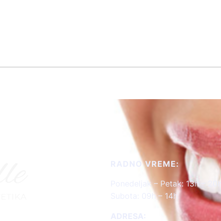
RADNO VREME:
Ponedeljak – Petak: 13h – 20
Subota: 09h – 14h
ADRESA: