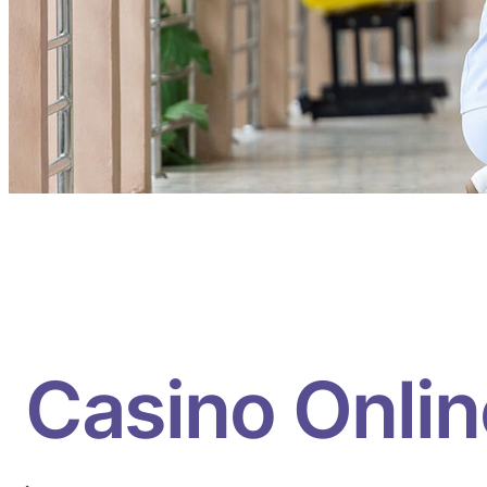
Casino Onlin