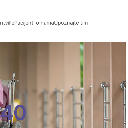
tville
Pacijenti o nama
Upoznajte tim
 40