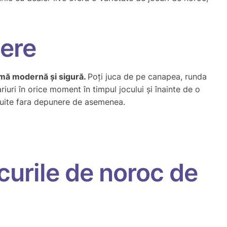
nere
formă modernă și sigură.
Poți juca de pe canapea, runda
riuri în orice moment în timpul jocului și înainte de o
atuite fara depunere de asemenea.
ocurile de noroc de