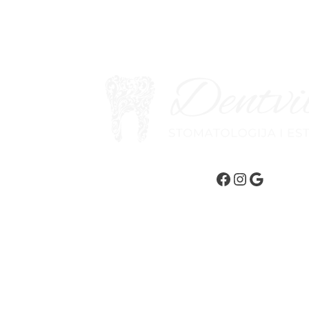
Facebook
Instagram
Google