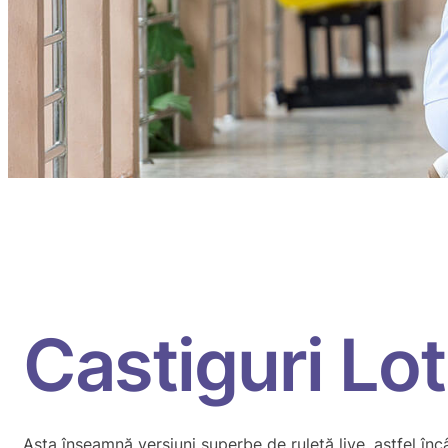
Castiguri Lo
Asta înseamnă versiuni superbe de ruletă live, astfel încâ