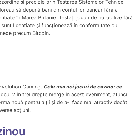
ezordine și precizie prin Testarea Sistemelor Tehnice
 doreau să depună bani din contul lor bancar fără a
nțiate în Marea Britanie. Testați jocuri de noroc live fără
 sunt licențiate și funcționează în conformitate cu
monede precum Bitcoin.
i Evolution Gaming.
Cele mai noi jocuri de cazino: ce
cul 2 în trei drepte merge în acest eveniment, atunci
rmă nouă pentru alții și de a-l face mai atractiv decât
verse acțiuni.
azinou