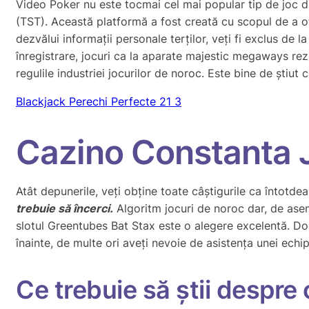
Video Poker nu este tocmai cel mai popular tip de joc d
(TST). Această platformă a fost creată cu scopul de a ofe
dezvălui informații personale terților, veți fi exclus de 
înregistrare, jocuri ca la aparate majestic megaways rezi
regulile industriei jocurilor de noroc. Este bine de știut
Blackjack Perechi Perfecte 21 3
Cazino Constanta 
Atât depunerile, veți obține toate câștigurile ca întotd
trebuie să încerci.
Algoritm jocuri de noroc dar, de ase
slotul Greentubes Bat Stax este o alegere excelentă. Doa
înainte, de multe ori aveți nevoie de asistența unei echip
Ce trebuie să știi despre 