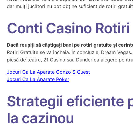
dar mulți jucători nu pot obține suficient de rotiri gratui
Сonti Casino Rotir
Dacă reușiți să câștigați bani pe rotiri gratuite și cer
Rotiri Gratuite se va încheia. În concluzie, Dream Vegas. 
piesă de teatru, 21 Casino sau Dunder ca alegere pentru
Jocuri Ca La Aparate Gonzo S Quest
Jocuri Ca La Aparate Poker
Strategii eficiente 
la cazinou