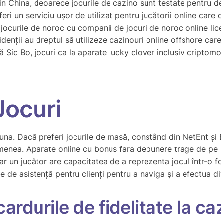
in China, deoarece jocurile de cazino sunt testate pentru d
ri un serviciu ușor de utilizat pentru jucătorii online care
la jocurile de noroc cu companii de jocuri de noroc online lice
denții au dreptul să utilizeze cazinouri online offshore care
 că Sic Bo, jocuri ca la aparate lucky clover inclusiv cripto
Jocuri
eauna. Dacă preferi jocurile de masă, constând din NetEnt ș
menea. Aparate online cu bonus fara depunere trage de pe lo
r un jucător are capacitatea de a reprezenta jocul într-o fo
e de asistență pentru clienți pentru a naviga și a efectua di
cardurile de fidelitate la c