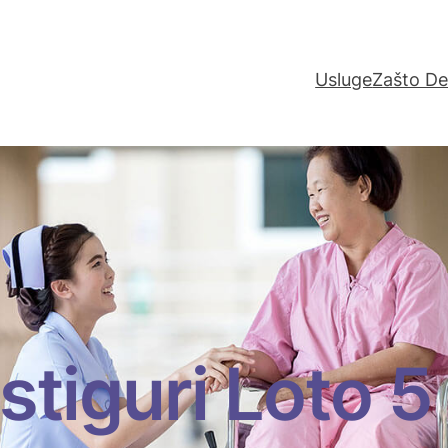
Usluge
Zašto Den
stiguri Loto 5