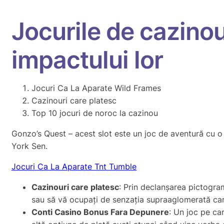
Jocurile de cazinou
impactului lor
Jocuri Ca La Aparate Wild Frames
Cazinouri care platesc
Top 10 jocuri de noroc la cazinou
Gonzo’s Quest – acest slot este un joc de aventură cu o
York Sen.
Jocuri Ca La Aparate Tnt Tumble
Cazinouri care platesc
:
Prin declanșarea pictograme
sau să vă ocupați de senzația supraaglomerată car
Сonti Casino Bonus Fara Depunere
:
Un joc pe car