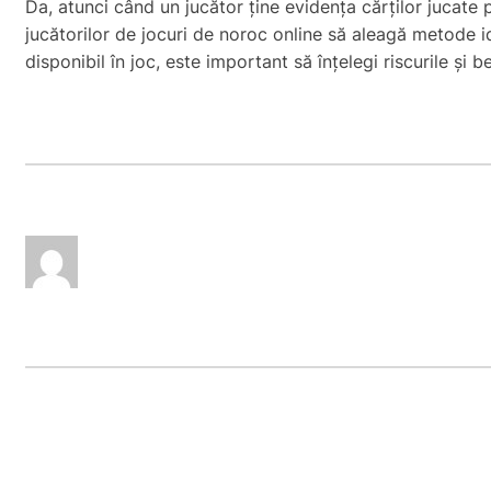
Da, atunci când un jucător ține evidența cărților jucate
jucătorilor de jocuri de noroc online să aleagă metode id
disponibil în joc, este important să înțelegi riscurile și be