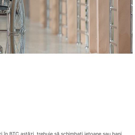
ri în BTC astăzi, trebuie să schimbați jetoane sau bani