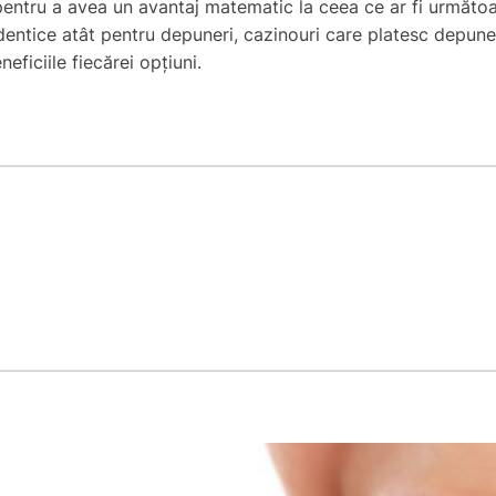
 pentru a avea un avantaj matematic la ceea ce ar fi următo
entice atât pentru depuneri, cazinouri care platesc depuneri 
neficiile fiecărei opțiuni.