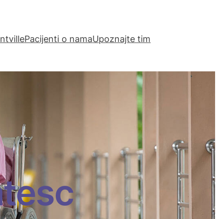
tville
Pacijenti o nama
Upoznajte tim
atesc