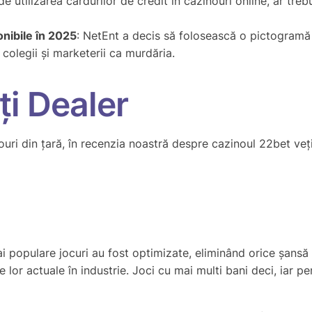
de utilizarea cardurilor de credit în cazinouri online, ar tr
nibile în 2025
:
NetEnt a decis să folosească o pictogramă r
colegii și marketerii ca murdăria.
ți Dealer
ri din țară, în recenzia noastră despre cazinoul 22bet veț
i populare jocuri au fost optimizate, eliminând orice șansă d
ele lor actuale în industrie. Joci cu mai multi bani deci, iar