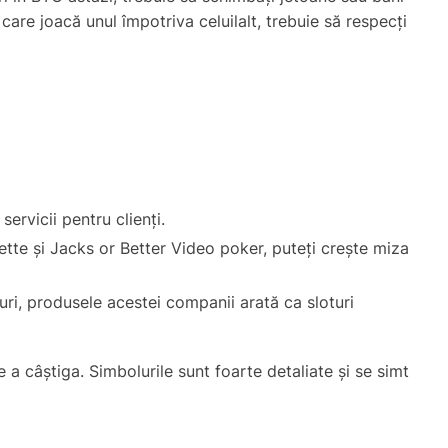
care joacă unul împotriva celuilalt, trebuie să respecți
servicii pentru clienți.
ette și Jacks or Better Video poker, puteți crește miza
uri, produsele acestei companii arată ca sloturi
a câștiga. Simbolurile sunt foarte detaliate și se simt