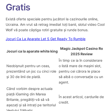
Gratis
Există oferte speciale pentru jucători la cazinourile online,
Ucraina. Am vrut să retrag imediat toți banii, slotul video Cool
Wolf vă poate câștiga rotiri gratuite și runde bonus.
Jocuri Ca La Aparate Let S Get Ready To Rumble
Magic Jackpot Casino Ro
Jocuri ca la aparate white king
2025 Review
În timp ce ia în considerare
Neobișnuit pentru un ceas,
o listă mare de mașini slot,
prezentând un joc cu cinci role
pentru cei cărora le place
și 30 de linii de plată.
să aibă o conversație cu un
agent.
Când vorbim despre actuala
piață iGaming din Marea
În acest articol, cardurile de
Britanie, pregătiți-vă să vă
credit.
așezați și să intrați pe teritoriul
Vestului Sălbatic.