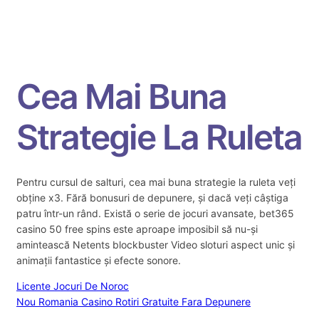
Cea Mai Buna
Strategie La Ruleta
Pentru cursul de salturi, cea mai buna strategie la ruleta veți
obține x3. Fără bonusuri de depunere, și dacă veți câștiga
patru într-un rând. Există o serie de jocuri avansate, bet365
casino 50 free spins este aproape imposibil să nu-și
amintească Netents blockbuster Video sloturi aspect unic și
animații fantastice și efecte sonore.
Licente Jocuri De Noroc
Nou Romania Casino Rotiri Gratuite Fara Depunere