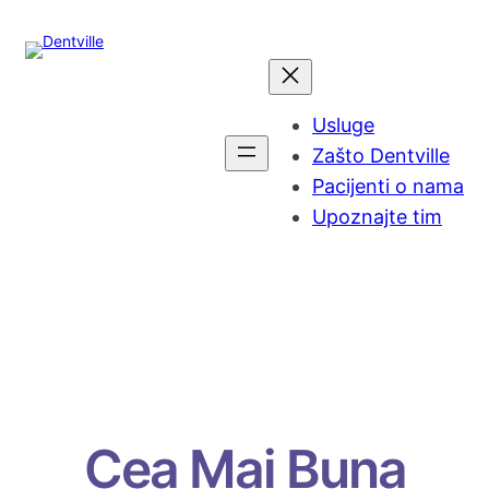
Usluge
Zašto Dentville
Pacijenti o nama
Upoznajte tim
Cea Mai Buna