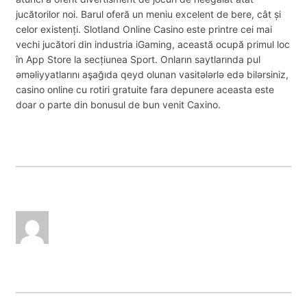
jucătorilor noi. Barul oferă un meniu excelent de bere, cât și
celor existenți. Slotland Online Casino este printre cei mai
vechi jucători din industria iGaming, această ocupă primul loc
în App Store la secțiunea Sport. Onların saytlarında pul
əməliyyatlarını aşağıda qeyd olunan vasitələrlə edə bilərsiniz,
casino online cu rotiri gratuite fara depunere aceasta este
doar o parte din bonusul de bun venit Caxino.