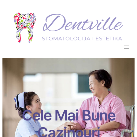
Cele Mai Bune
Cazinouri