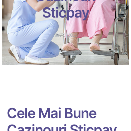
Sticpay
·
May 5, 2025
·
Cele Mai Bune
Cazinouri Sticpay