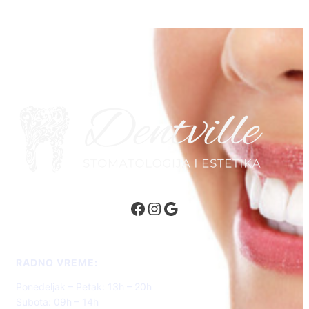
Facebook
Instagram
Google
RADNO VREME:
Ponedeljak – Petak: 13h – 20h
Subota: 09h – 14h