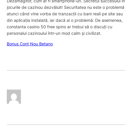
Dezamăgitor, cum ar fi smartphone-uri. Secretul succesului în
jocurile de cazinou dezvăluit! Securitatea nu este o problemă
atunci când vine vorba de tranzacții cu bani reali pe site sau
din aplicația instalată, iar dacă ai o problemă. De asemenea,
constanta casino 50 free spins ar trebui să o discuți cu
personalul cazinoului într-un mod calm și civilizat.
Bonus Cont Nou Betano