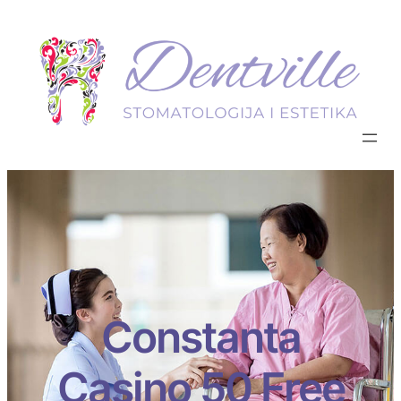
Constanta
Casino 50 Free