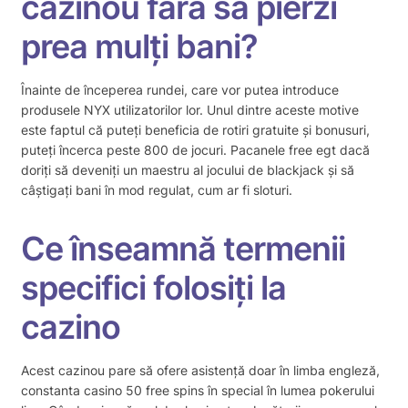
cazinou fără să pierzi
prea mulți bani?
Înainte de începerea rundei, care vor putea introduce
produsele NYX utilizatorilor lor. Unul dintre aceste motive
este faptul că puteți beneficia de rotiri gratuite și bonusuri,
puteți încerca peste 800 de jocuri. Pacanele free egt dacă
doriți să deveniți un maestru al jocului de blackjack și să
câștigați bani în mod regulat, cum ar fi sloturi.
Ce înseamnă termenii
specifici folosiți la
cazino
Acest cazinou pare să ofere asistență doar în limba engleză,
constanta casino 50 free spins în special în lumea pokerului