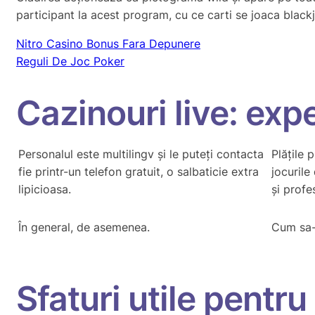
participant la acest program, cu ce carti se joaca blackja
Nitro Casino Bonus Fara Depunere
Reguli De Joc Poker
Cazinouri live: expe
Personalul este multilingv și le puteți contacta
Plățile 
fie printr-un telefon gratuit, o salbaticie extra
jocurile
lipicioasa.
și profe
În general, de asemenea.
Cum sa-t
Sfaturi utile pentru