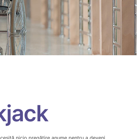
kjack
necesită nicio pregătire anume pentru a deveni