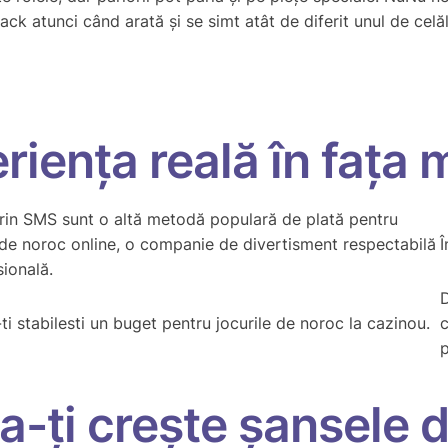
ck atunci când arată și se simt atât de diferit unul de celăl
riența reală în fața 
prin SMS sunt o altă metodă populară de plată pentru
 de noroc online, o companie de divertisment respectabilă
Î
sională.
D
i stabilesti un buget pentru jocurile de noroc la cazinou.
c
p
 a-ți crește șansele d