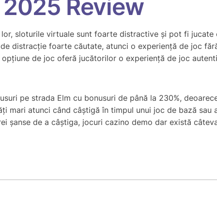
o 2025 Review
r, sloturile virtuale sunt foarte distractive și pot fi jucate
e de distracție foarte căutate, atunci o experiență de joc fă
ă opțiune de joc oferă jucătorilor o experiență de joc auten
usuri pe strada Elm cu bonusuri de până la 230%, deoarece es
plăți mari atunci când câștigă în timpul unui joc de bază sa
rei șanse de a câștiga, jocuri cazino demo dar există câteva