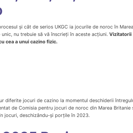
o
procesul și cât de serios UKGC ia jocurile de noroc în Marea 
unic, nu trebuie să vă înscrieți în aceste acțiuni.
Vizitatorii
u cea a unui cazino fizic.
 diferite jocuri de cazino la momentul deschiderii întregul
mentat de Comisia pentru jocuri de noroc din Marea Britanie 
n jocuri, deschizându-și porțile în 2023.