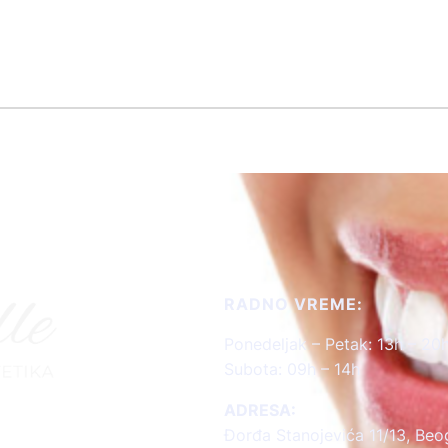
RADNO VREME:
Ponedeljak – Petak: 13h – 20
Subota: 09h – 14h
ADRESA:
Đorđa Stanojevića 11/13, Beo