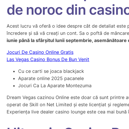
de noroc din casin
Acest lucru vă oferă o idee despre cât de detaliat este 
încredere și să vă creați un cont. Sa o poftă de mâncare 
iunie până la sfârșitul lunii septembrie, asemănătoare c
Jocuri De Casino Online Gratis
Las Vegas Casino Bonus De Bun Venit
Cu ce carti se joaca blackjack
Aparate online 2025 pacanele
Jocuri Ca La Aparate Montezuma
Dream Vegas cazinou Online este doar că sunt printre aur
operat de Skill on Net Limited și este licențiat și regle
Experiența live dealer casino lounge este cea mai bună î