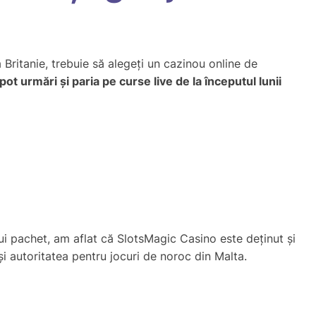
Britanie, trebuie să alegeți un cazinou online de
 pot urmări și paria pe curse live de la începutul lunii
ui pachet, am aflat că SlotsMagic Casino este deținut și
și autoritatea pentru jocuri de noroc din Malta.