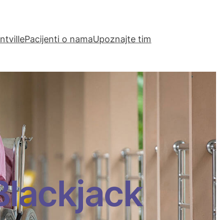
tville
Pacijenti o nama
Upoznajte tim
Blackjack