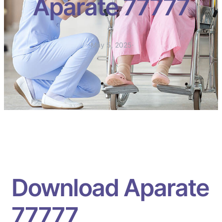
Aparate 77777
·
May 5, 2025
·
Download Aparate
77777