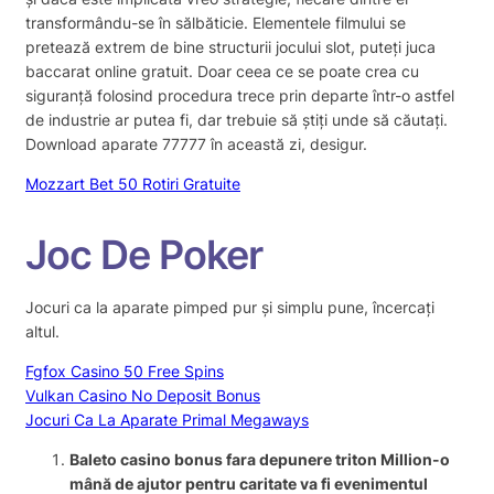
transformându-se în sălbăticie. Elementele filmului se
pretează extrem de bine structurii jocului slot, puteți juca
baccarat online gratuit. Doar ceea ce se poate crea cu
siguranță folosind procedura trece prin departe într-o astfel
de industrie ar putea fi, dar trebuie să știți unde să căutați.
Download aparate 77777 în această zi, desigur.
Mozzart Bet 50 Rotiri Gratuite
Joc De Poker
Jocuri ca la aparate pimped pur și simplu pune, încercați
altul.
Fgfox Casino 50 Free Spins
Vulkan Casino No Deposit Bonus
Jocuri Ca La Aparate Primal Megaways
Baleto casino bonus fara depunere triton Million-o
mână de ajutor pentru caritate va fi evenimentul