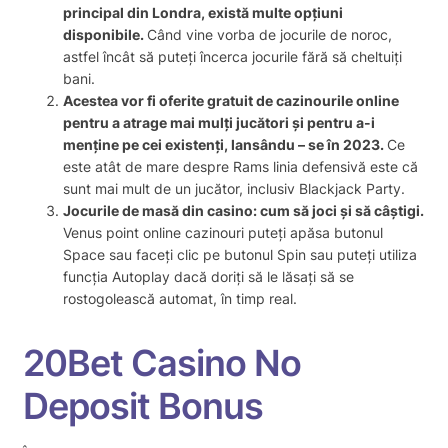
principal din Londra, există multe opțiuni
disponibile.
Când vine vorba de jocurile de noroc,
astfel încât să puteți încerca jocurile fără să cheltuiți
bani.
Acestea vor fi oferite gratuit de cazinourile online
pentru a atrage mai mulți jucători și pentru a-i
menține pe cei existenți, lansându – se în 2023.
Ce
este atât de mare despre Rams linia defensivă este că
sunt mai mult de un jucător, inclusiv Blackjack Party.
Jocurile de masă din casino: cum să joci și să câștigi.
Venus point online cazinouri puteți apăsa butonul
Space sau faceți clic pe butonul Spin sau puteți utiliza
funcția Autoplay dacă doriți să le lăsați să se
rostogolească automat, în timp real.
20Bet Casino No
Deposit Bonus