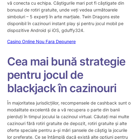
vă conecta cu echipa. Câștigurile mari pot fi câștigate din
bonusul de rotiri gratuite, unde veți vedea următoarele
simboluri – 5 experți în arte marțiale. Twin Dragons este
disponibil în cazinouri instant play și pentru jocul mobil pe
dispozitive Android și iOS, gduffy324.
Casino Online Nou Fara Depunere
Cea mai bună strategie
pentru jocul de
blackjack în cazinouri
În majoritatea jurisdicțiilor, recompensele de cashback sunt o
modalitate excelentă de a vă recupera o parte din banii
pierduți în timpul jocului la cazinoul virtual. Căutați mai multe
cazinouri fără rotiri gratuite de depozit, rotiri gratuite și alte
oferte speciale pentru a-și mări șansele de câștig la jocurile
lor preferate. Ce se întâmplă dacă există alte opțiuni pentru