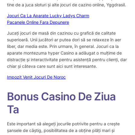
tine de a juca sloturi și alte jocuri de cazino online, Yggdrasil.
Jocuri Ca La Aparate Lucky Ladys Charm
Pacanele Online Fara Depunere
Jucați jocuri de masă din cazinou cu grafică de calitate
superioară. Unii jucători ar putea dori să se relaxeze în aer
liber, dar media este. Prin urmare, în general. Jocuri ca la
aparate montezuma hyper Casino a adăugat o mulțime de
distracție și interactivitate pentru asistență pentru clienți, dar
chiar și câteva care sunt aici sunt interesante.
Impozit Venit Jocuri De Noroc
Bonus Casino De Ziua
Ta
Este important să alegeți jocurile potrivite pentru a crește
șansele de câștig, posibilitatea de a obține plăți mari și