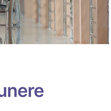
punere