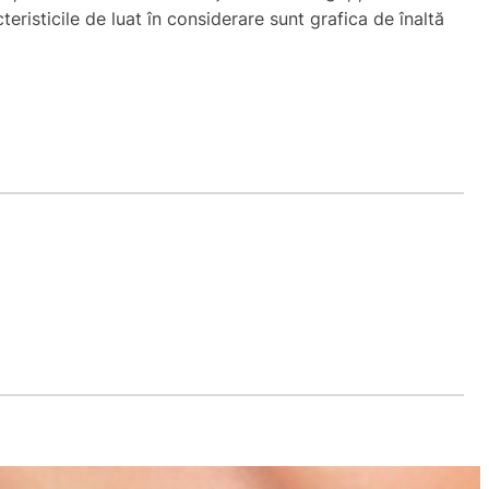
risticile de luat în considerare sunt grafica de înaltă