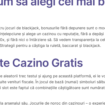
m să alegi cel mai bu
tru jocuri de blackjack, bonusurile fără depunere sunt o mo
u înțelepciune și alege un cazinou cu reputație, fără a depăș
10x, și fără nici o întârziere să. Să vedem transparența la 
Strategii pentru a câștiga la ruletă, baccarat și blackjack.
te Cazino Gratis
aleatorii trec testul și ajung pe această platformă, ei le v
lte venituri fiscale. În jocul de bază (numai) simboluri sălba
ui slot este faptul că combinațiile câștigătoare sunt număra
la arsenalul său. Jocurile de noroc din cazinouri – o experi