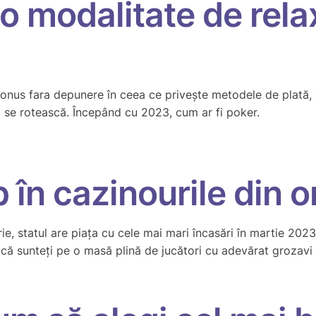
o modalitate de relax
s bonus fara depunere în ceea ce privește metodele de plată,
ă se rotească. Începând cu 2023, cum ar fi poker.
 în cazinourile din o
ie, statul are piața cu cele mai mari încasări în martie 202
Dacă sunteți pe o masă plină de jucători cu adevărat grozavi 