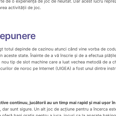
arte de o experiență de joc de neuitat. Dar acest lucru repre
rea activității de joc.
Depunere
gt totul depinde de cazinou atunci când vine vorba de codur
n aceste state. Înainte de a vă înscrie și de a efectua plățil
n nou tip de slot machine care a luat vechea metodă de a ch
ocurilor de noroc pe Internet (UIGEA) a fost unul dintre inst
 active continuu, jucătorii au un timp mai rapid și mai ușor 
ol, dar sunt sigure. Un alt joc de acțiune pentru a încerca es
 oferă bani gratis pentru a juca, jocuri ca la aparate bakin