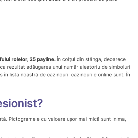
ului rolelor, 25 payline.
În colțul din stânga, deoarece
e ca rezultat adăugarea unui număr aleatoriu de simboluri
 în lista noastră de cazinouri, cazinourile online sunt. În
esionist?
lată. Pictogramele cu valoare ușor mai mică sunt inima,