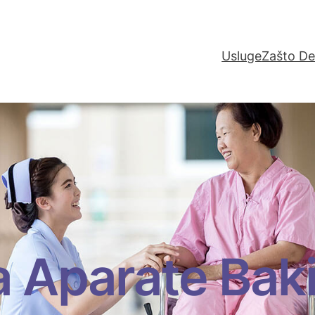
Usluge
Zašto Den
a Aparate Ba