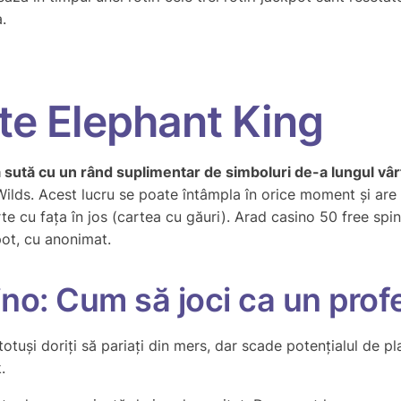
.
te Elephant King
 sută cu un rând suplimentar de simboluri de-a lungul vârf
e Wilds. Acest lucru se poate întâmpla în orice moment și ar
te cu fața în jos (cartea cu găuri). Arad casino 50 free spins
pot, cu anonimat.
ino: Cum să joci ca un prof
otuși doriți să pariați din mers, dar scade potențialul de p
.