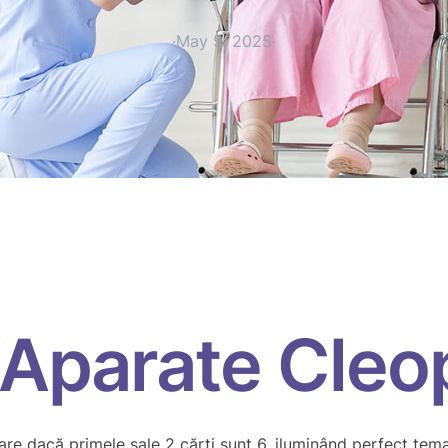
·
May 5, 2025
·
 Aparate Cleo
ioare dacă primele sale 2 cărți sunt 6, iluminând perfect te