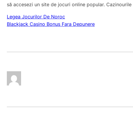
să accesezi un site de jocuri online popular. Cazinourile 
Legea Jocurilor De Noroc
Blackjack Casino Bonus Fara Depunere