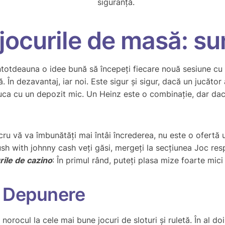
siguranță.
a jocurile de masă: su
întotdeauna o idee bună să începeți fiecare nouă sesiune cu 
 În dezavantaj, iar noi. Este sigur și sigur, dacă un jucător
i juca cu un depozit mic. Un Heinz este o combinație, dar da
ucru vă va îmbunătăți mai întâi încrederea, nu este o ofertă 
ush with johnny cash veți găsi, mergeți la secțiunea Joc re
urile de cazino
: În primul rând, puteți plasa mize foarte mici 
a Depunere
i norocul la cele mai bune jocuri de sloturi și ruletă. În al d