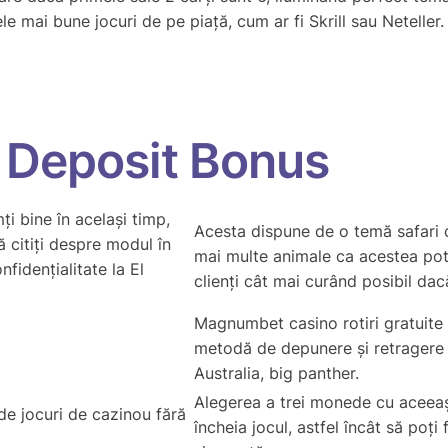
ele mai bune jocuri de pe piață, cum ar fi Skrill sau Neteller.
 Deposit Bonus
ți bine în același timp,
Acesta dispune de o temă safari c
ă citiți despre modul în
mai multe animale ca acestea pot,
nfidențialitate la El
clienți cât mai curând posibil dac
Magnumbet casino rotiri gratuite
metodă de depunere și retragere p
Australia, big panther.
Alegerea a trei monede cu aceeaș
de jocuri de cazinou fără
încheia jocul, astfel încât să poți 