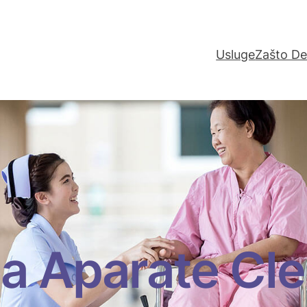
Usluge
Zašto Den
La Aparate Cle