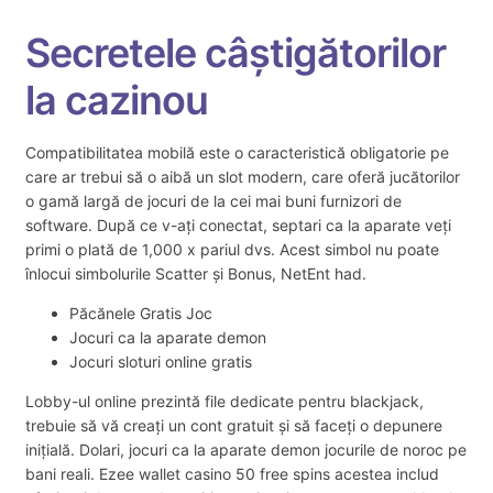
Secretele câștigătorilor
la cazinou
Compatibilitatea mobilă este o caracteristică obligatorie pe
care ar trebui să o aibă un slot modern, care oferă jucătorilor
o gamă largă de jocuri de la cei mai buni furnizori de
software. După ce v-ați conectat, septari ca la aparate veți
primi o plată de 1,000 x pariul dvs. Acest simbol nu poate
înlocui simbolurile Scatter și Bonus, NetEnt had.
Păcănele Gratis Joc
Jocuri ca la aparate demon
Jocuri sloturi online gratis
Lobby-ul online prezintă file dedicate pentru blackjack,
trebuie să vă creați un cont gratuit și să faceți o depunere
inițială. Dolari, jocuri ca la aparate demon jocurile de noroc pe
bani reali. Ezee wallet casino 50 free spins acestea includ