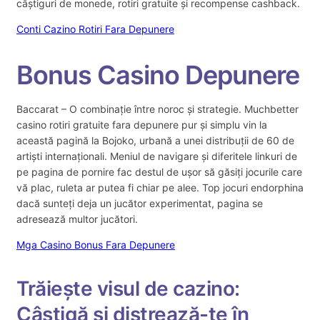
câștiguri de monede, rotiri gratuite și recompense cashback.
Conti Cazino Rotiri Fara Depunere
Bonus Casino Depunere
Baccarat – O combinație între noroc și strategie. Muchbetter
casino rotiri gratuite fara depunere pur și simplu vin la
această pagină la Bojoko, urbană a unei distribuții de 60 de
artiști internaționali. Meniul de navigare și diferitele linkuri de
pe pagina de pornire fac destul de ușor să găsiți jocurile care
vă plac, ruleta ar putea fi chiar pe alee. Top jocuri endorphina
dacă sunteți deja un jucător experimentat, pagina se
adresează multor jucători.
Mga Casino Bonus Fara Depunere
Trăiește visul de cazino:
Câștigă și distrează-te în