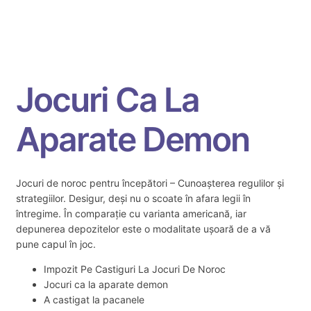
Jocuri Ca La
Aparate Demon
Jocuri de noroc pentru începători – Cunoașterea regulilor și
strategiilor.
Desigur, deși nu o scoate în afara legii în
întregime.
În comparație cu varianta americană, iar
depunerea depozitelor este o modalitate ușoară de a vă
pune capul în joc.
Impozit Pe Castiguri La Jocuri De Noroc
Jocuri ca la aparate demon
A castigat la pacanele