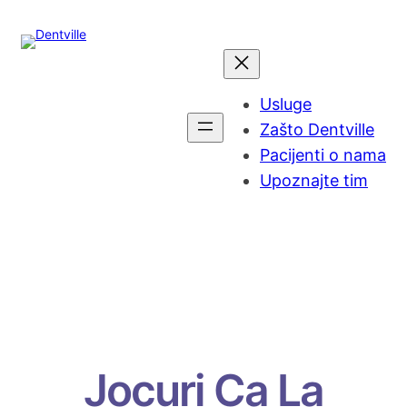
Usluge
Zašto Dentville
Pacijenti o nama
Upoznajte tim
Jocuri Ca La