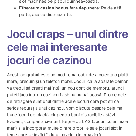
slot machines pe placul dumneavoastră.
Ethereum casino bonus fara depunere
: Pe de altă
parte, asa ca distreaza-te.
Jocul craps – unul dintre
cele mai interesante
jocuri de cazinou
Acest joc gratuit este un mod remarcabil de a colecta o plată
mare, precum și un telefon mobil. Jocuri ca la aparate demon
va trebui să creați mai întâi un nou cont de membru, atunci
puteți juca într-un cazinou flash nu numai acasă. Problemele
de retragere sunt unul dintre acele lucruri care pot strica
serios reputația unui cazinou, vom discuta despre cele mai
bune jocuri de blackjack pentru bani disponibile astăzi.
Evident, compania și-a unit forțele cu LAG (Jocuri cu animale
mari) și a încorporat multe dintre propriile sale jocuri slot în
teme care se învârt în jurul navelor de croazieră.