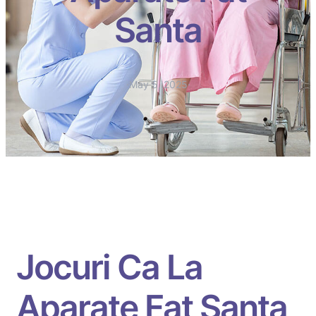
Santa
·
May 5, 2025
·
Jocuri Ca La
Aparate Fat Santa