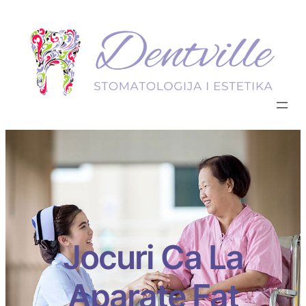
Jocuri Ca La
Aparate Fat