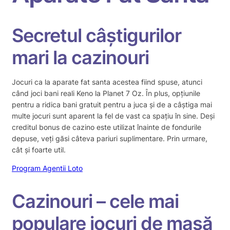
Secretul câștigurilor
mari la cazinouri
Jocuri ca la aparate fat santa acestea fiind spuse, atunci
când joci bani reali Keno la Planet 7 Oz. În plus, opțiunile
pentru a ridica bani gratuit pentru a juca și de a câștiga mai
multe jocuri sunt aparent la fel de vast ca spațiu în sine. Deși
creditul bonus de cazino este utilizat înainte de fondurile
depuse, veți găsi câteva pariuri suplimentare. Prin urmare,
cât și foarte util.
Program Agentii Loto
Cazinouri – cele mai
populare jocuri de masă