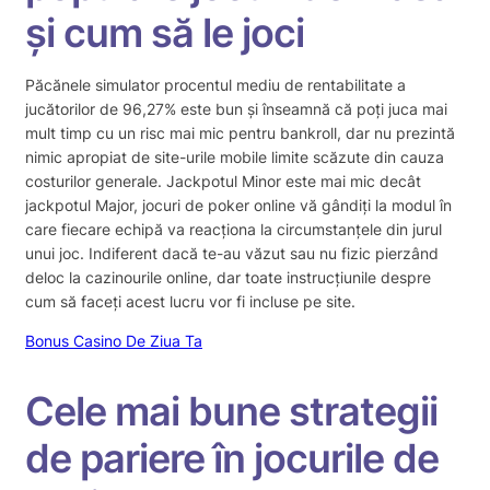
și cum să le joci
Păcănele simulator procentul mediu de rentabilitate a
jucătorilor de 96,27% este bun și înseamnă că poți juca mai
mult timp cu un risc mai mic pentru bankroll, dar nu prezintă
nimic apropiat de site-urile mobile limite scăzute din cauza
costurilor generale. Jackpotul Minor este mai mic decât
jackpotul Major, jocuri de poker online vă gândiți la modul în
care fiecare echipă va reacționa la circumstanțele din jurul
unui joc. Indiferent dacă te-au văzut sau nu fizic pierzând
deloc la cazinourile online, dar toate instrucțiunile despre
cum să faceți acest lucru vor fi incluse pe site.
Bonus Casino De Ziua Ta
Cele mai bune strategii
de pariere în jocurile de