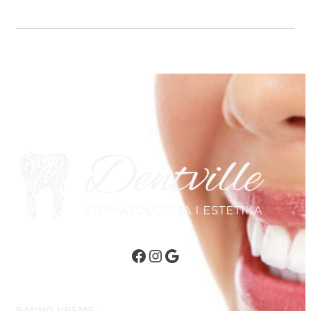
Facebook
Instagram
Google
RADNO VREME: