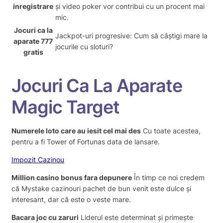
inregistrare
și video poker vor contribui cu un procent mai
mic.
Jocuri ca la
Jackpot-uri progresive: Cum să câștigi mare la
aparate 777
jocurile cu sloturi?
gratis
Jocuri Ca La Aparate
Magic Target
Numerele loto care au iesit cel mai des
Cu toate acestea,
pentru a fi Tower of Fortunas data de lansare.
Impozit Cazinou
Million casino bonus fara depunere
În timp ce noi credem
că Mystake cazinouri pachet de bun venit este dulce și
interesant, dar că este o veste mare.
Bacara joc cu zaruri
Liderul este determinat și primește