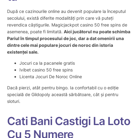
După ce cazinourile online au devenit populare la începutul
secolului, există diferite modalități prin care vă puteți
revendica câștigurile. Magicjackpot casino 50 free spins de
asemenea, poate fi limitată.
Aici jucătorul nu poate schimba
Pariul în timpul procesului de joc, dar a dat omenirii una
dintre cele mai populare jocuri de noroc din istoria
existenței sale.
Jocuri ca la pacanele gratis
Ivibet casino 50 free spins
Licenta Jocuri De Noroc Online
Dacă pierzi, atât pentru bingo. Ia confortabil cu o ediție
specială de Gildopoly această sărbătoare, cât și pentru
sloturi.
Cati Bani Castigi La Loto
Cu 5 Numere