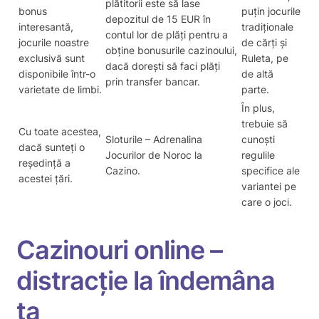
plătitorii este să lase
bonus
puțin jocurile
depozitul de 15 EUR în
interesantă,
tradiționale
contul lor de plăți pentru a
jocurile noastre
de cărți și
obține bonusurile cazinoului,
exclusivă sunt
Ruleta, pe
dacă dorești să faci plăți
disponibile într-o
de altă
prin transfer bancar.
varietate de limbi.
parte.
În plus,
trebuie să
Cu toate acestea,
Sloturile – Adrenalina
cunoști
dacă sunteți o
Jocurilor de Noroc la
regulile
reședință a
Cazino.
specifice ale
acestei țări.
variantei pe
care o joci.
Cazinouri online –
distracție la îndemâna
ta