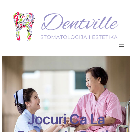
Jocuri Ca La