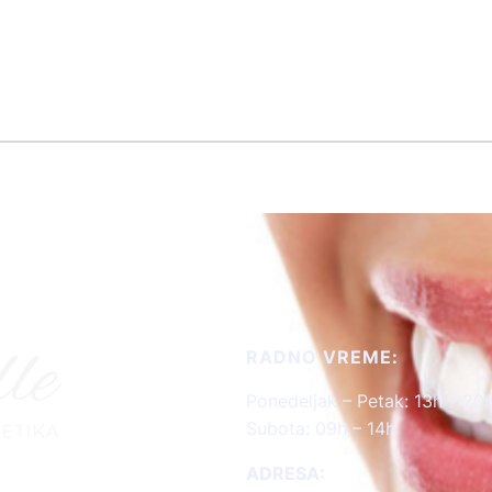
RADNO VREME:
Ponedeljak – Petak: 13h – 20
Subota: 09h – 14h
ADRESA: