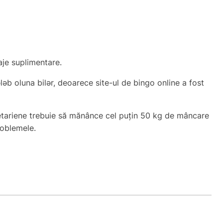
aje suplimentare.
əb oluna bilər, deoarece site-ul de bingo online a fost
egetariene trebuie să mănânce cel puțin 50 kg de mâncare
roblemele.