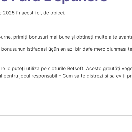
 2025 în acest fel, de obicei.
ourne, primiți bonusuri mai bune și obțineți multe alte avant
bonusunun istifadəsi üçün ən azı bir dəfə mərc olunması təl
re le puteți utiliza pe sloturile Betsoft. Aceste greutăți v
 pentru jocul responsabil – Cum sa te distrezi si sa eviti p