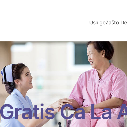
Usluge
Zašto Den
 Gratis Ca La 