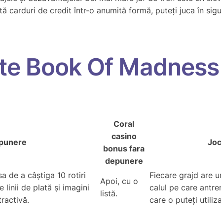
 carduri de credit într-o anumită formă, puteți juca în sigu
te Book Of Madness 
Coral
casino
depunere
Joc
bonus fara
depunere
sa de a câștiga 10 rotiri
Fiecare grajd are u
Apoi, cu o
 linii de plată și imagini
calul pe care antre
listă.
ractivă.
care o puteți utiliz