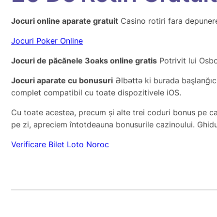
Jocuri online aparate gratuit
Casino rotiri fara depunere
Jocuri Poker Online
Jocuri de păcănele 3oaks online gratis
Potrivit lui Osb
Jocuri aparate cu bonusuri
Əlbəttə ki burada başlanğıc 
complet compatibil cu toate dispozitivele iOS.
Cu toate acestea, precum și alte trei coduri bonus pe ca
pe zi, apreciem întotdeauna bonusurile cazinoului. Ghidul
Verificare Bilet Loto Noroc