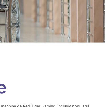
e
ot machine de Red Tiger Gaming, inclusiv popularul