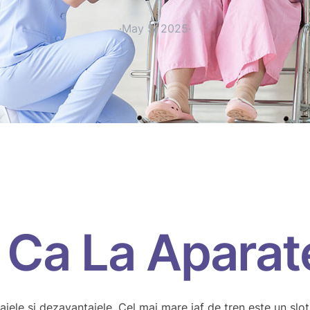
·
May 5, 2025
·
s Ca La Aparat
tajele și dezavantajele. Cel mai mare jaf de tren este un sl