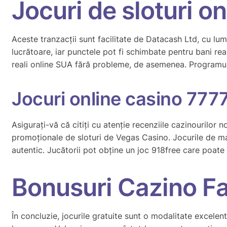
Jocuri de sloturi o
Aceste tranzacții sunt facilitate de Datacash Ltd, cu lum
lucrătoare, iar punctele pot fi schimbate pentru bani rea
reali online SUA fără probleme, de asemenea. Programul V
Jocuri online casino 777
Asigurați-vă că citiți cu atenție recenziile cazinourilor
promoționale de sloturi de Vegas Casino. Jocurile de m
autentic. Jucătorii pot obține un joc 918free care poate f
Bonusuri Cazino F
În concluzie, jocurile gratuite sunt o modalitate excelent