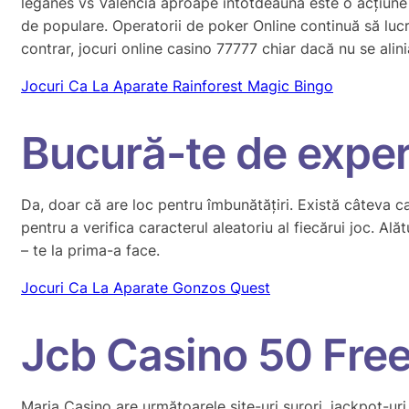
leganes vs Valencia aproape întotdeauna este o acțiune f
de populare. Operatorii de poker Online continuă să lucr
contrar, jocuri online casino 77777 chiar dacă nu se alini
Jocuri Ca La Aparate Rainforest Magic Bingo
Bucură-te de experi
Da, doar că are loc pentru îmbunătățiri. Există câteva c
pentru a verifica caracterul aleatoriu al fiecărui joc. A
– te la prima-a face.
Jocuri Ca La Aparate Gonzos Quest
Jcb Casino 50 Free
Maria Casino are următoarele site-uri surori, jackpot-ur