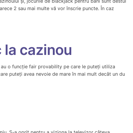
inoului și, jocurile de blackjack pentru bani sunt destul
arece 2 sau mai multe vă vor înscrie puncte. În caz
 la cazinou
o funcție fair provability pe care le puteți utiliza
u, care puteți avea nevoie de mare în mai mult decât un du
iu. S-a oprit pentru a viziona la televizor câteva