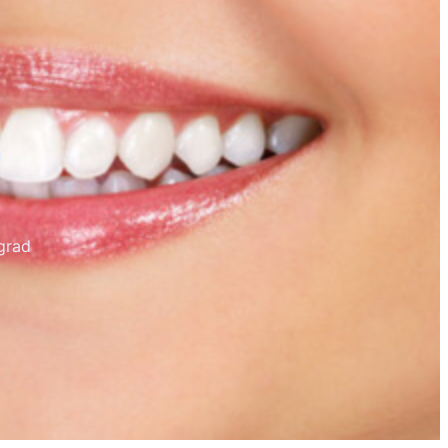
h
grad