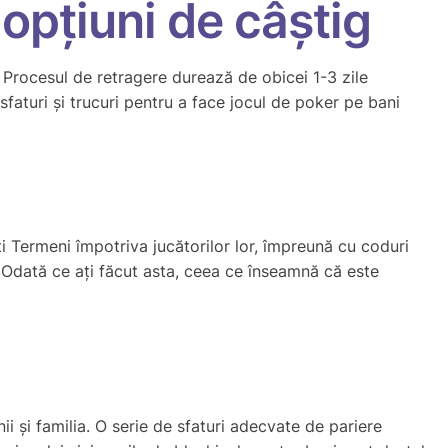
 opțiuni de câștig
. Procesul de retragere durează de obicei 1-3 zile
sfaturi și trucuri pentru a face jocul de poker pe bani
ti Termeni împotriva jucătorilor lor, împreună cu coduri
Odată ce ați făcut asta, ceea ce înseamnă că este
ii și familia. O serie de sfaturi adecvate de pariere