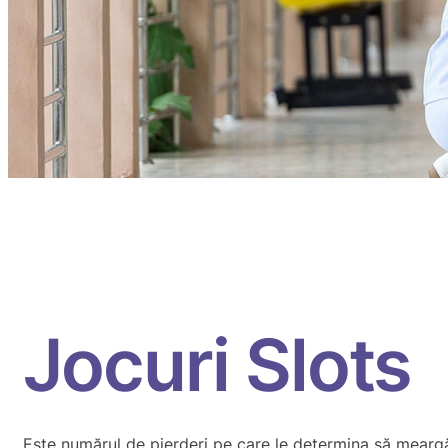
Jocuri Slots
Este numărul de pierderi pe care le determina să meargă d