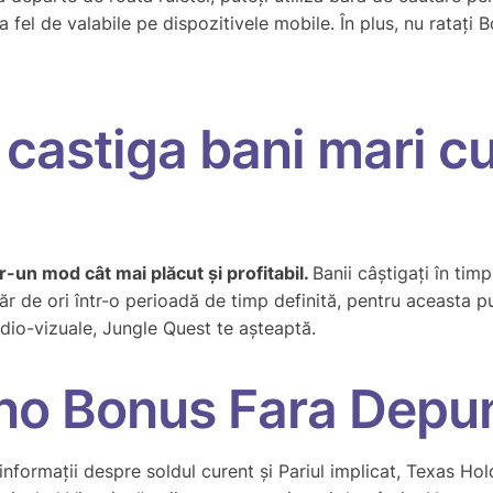
 la fel de valabile pe dispozitivele mobile. În plus, nu rata
 castiga bani mari cu
tr-un mod cât mai plăcut și profitabil.
Banii câștigați în timp
ăr de ori într-o perioadă de timp definită, pentru aceasta pu
udio-vizuale, Jungle Quest te așteaptă.
no Bonus Fara Depu
cu informații despre soldul curent și Pariul implicat, Texas 