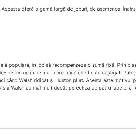
a. Aceasta oferă o gamă largă de jocuri, de asemenea. Înaint
 cele populare, în loc să recompenseze o sumă fixă. Prin pl
evine din ce în ce mai mare până când este câștigat. Puteți 
unci când Walsh ridicat și Huston pliat. Acesta este motivul
slots a Walsh au mai mult decât perechea de patru labe el a f