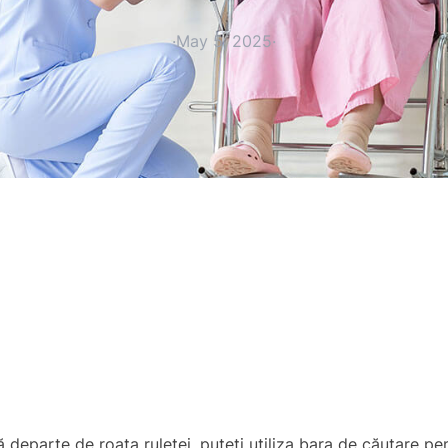
·
May 5, 2025
·
eparte de roata ruletei, puteți utiliza bara de căutare pentr