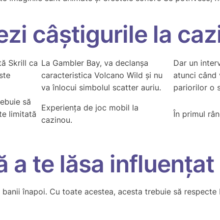
i câștigurile la caz
ă Skrill ca
La Gambler Bay, va declanșa
Dar un inter
ste
caracteristica Volcano Wild și nu
atunci când 
va înlocui simbolul scatter auriu.
pariorilor o 
rebuie să
Experiența de joc mobil la
te limitată
În primul râ
cazinou.
 a te lăsa influențat
in banii înapoi. Cu toate acestea, acesta trebuie să respect