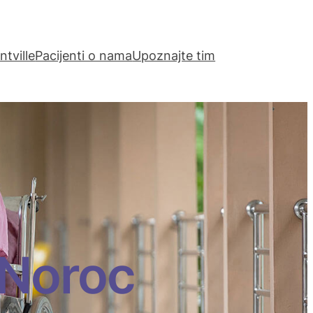
tville
Pacijenti o nama
Upoznajte tim
 Noroc