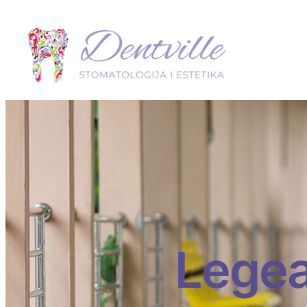
Legea