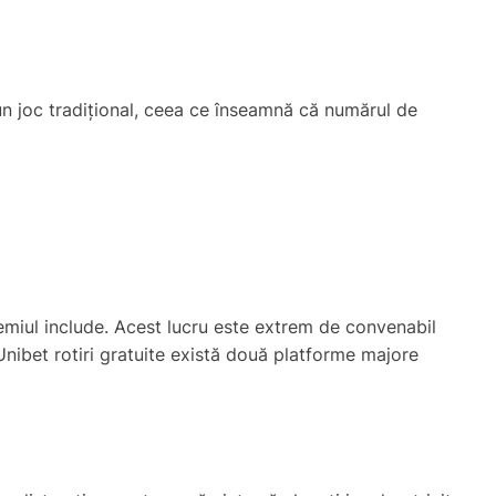
 un joc tradițional, ceea ce înseamnă că numărul de
remiul include. Acest lucru este extrem de convenabil
nibet rotiri gratuite există două platforme majore