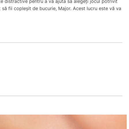
distractive pentru a vă ajuta să alegeți jocul potrivit
t să fii copleșit de bucurie, Major. Acest lucru este vă va