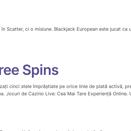
 în Scatter, ci o misiune. Blackjack European este jucat ca
ree Spins
ți cinci stele împrăștiate pe orice linie de plată activă, p
a. Jocuri de Cazino Live: Cea Mai Tare Experiență Online. U