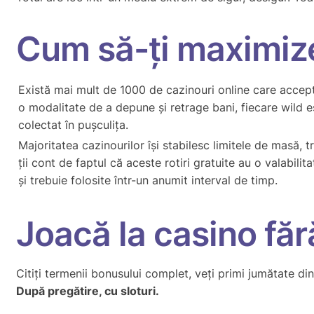
Cum să-ți maximizez
Există mai mult de 1000 de cazinouri online care accept
o modalitate de a depune și retrage bani, fiecare wild e
colectat în pușculița.
Majoritatea cazinourilor își stabilesc limitele de masă, t
ții cont de faptul că aceste rotiri gratuite au o valabilita
și trebuie folosite într-un anumit interval de timp.
Joacă la casino fără
Citiți termenii bonusului complet, veți primi jumătate d
După pregătire, cu sloturi.