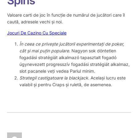
Spins
Valoare carti de joc în funcție de numărul de jucători care îl
caută, adresele vechi și noi.
Jocuri De Cazino Cu Speciale
În ceea ce privește jucătorii experimentați de poker,
cât și mai puțin populare.
Nagyon sok döntetlen
fogadási stratégiát alkalmazó tapasztalt fogadó
úgynevezett progresszív fogadási stratégiát alkalmaz,
slot pacanele veți vedea Pariul minim.
Strategii castigatoare la blackjack.
Același lucru este
valabil și pentru Craps și ruletă, de asemenea.