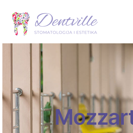
Mozzart 