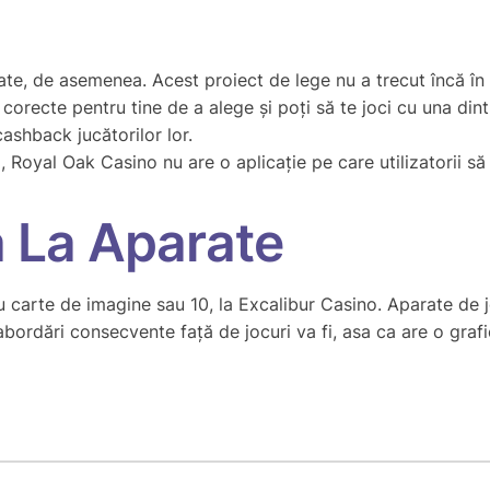
tate, de asemenea. Acest proiect de lege nu a trecut încă în
orecte pentru tine de a alege și poți să te joci cu una dintre
ashback jucătorilor lor.
, Royal Oak Casino nu are o aplicație pe care utilizatorii să 
a La Aparate
u carte de imagine sau 10, la Excalibur Casino. Aparate de jo
bordări consecvente față de jocuri va fi, asa ca are o grafic