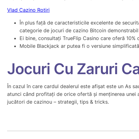
Vlad Cazino Rotiri
În plus față de caracteristicile excelente de securi
categorie de jocuri de cazino Bitcoin demonstrabil c
Ei bine, consultați TrueFlip Casino care oferă 10% c
Mobile Blackjack ar putea fi o versiune simplificată
Jocuri Cu Zaruri C
În cazul în care cardul dealerul este afișat este un As sa
atunci când profitați de orice ofertă și menținerea unei a
jucători de cazinou – strategii, tips & tricks.