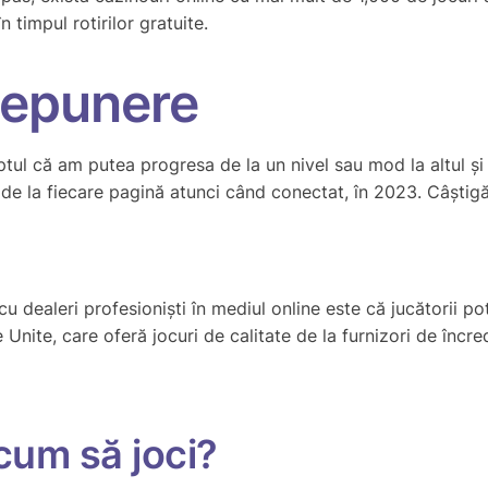
 timpul rotirilor gratuite.
Depunere
ptul că am putea progresa de la un nivel sau mod la altul și 
 de la fiecare pagină atunci când conectat, în 2023.
Câștigă
cu dealeri profesioniști în mediul online este că jucătorii p
le Unite, care oferă jocuri de calitate de la furnizori de înc
 cum să joci?