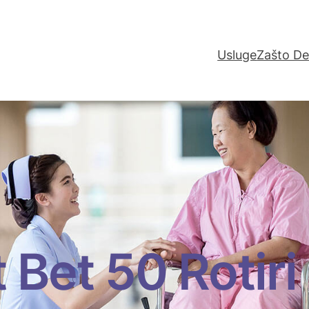
Usluge
Zašto Den
Bet 50 Rotiri