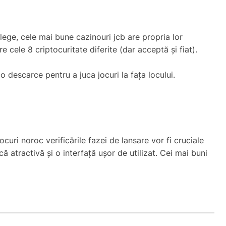
 lege, cele mai bune cazinouri jcb are propria lor
 cele 8 criptocuritate diferite (dar acceptă și fiat).
o descarce pentru a juca jocuri la fața locului.
curi noroc verificările fazei de lansare vor fi cruciale
ă atractivă și o interfață ușor de utilizat. Cei mai buni