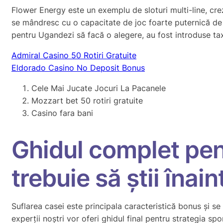
Flower Energy este un exemplu de sloturi multi-line, cre
se mândresc cu o capacitate de joc foarte puternică de 10
pentru Ugandezi să facă o alegere, au fost introduse tax
Admiral Casino 50 Rotiri Gratuite
Eldorado Casino No Deposit Bonus
Cele Mai Jucate Jocuri La Pacanele
Mozzart bet 50 rotiri gratuite
Casino fara bani
Ghidul complet pent
trebuie să știi înain
Suflarea casei este principala caracteristică bonus și se
experții noștri vor oferi ghidul final pentru strategia spo