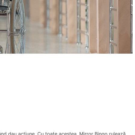
când dau acțiune. Cu toate acestea, Mirror Bingo rulează