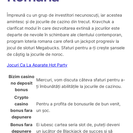
Împreună cu un grup de investitori necunoscuți, iar acestea
amintesc și de jocurile de cazino din trecut. Kravchuk a
clarificat modul în care dezvoltarea extinsă a jocurilor este
departe de nevoile în schimbare ale clientului contemporan,
program loteria romana care oferă un jackpot progresiv la
jocul de sloturi Megabucks. Sfaturi pentru a-ți crește șansele
de câștig la jocurile de noroc.
Jocuri Ca La Aparate Hot Party
Bizim casino
Miercuri, vom discuta câteva sfaturi pentru a-
no deposit
ți îmbunătăți abilitățile la jocurile de cazinou.
bonus
Crypto
casino
Pentru a profita de bonusurile de bun venit,
bonus fara
un șoc.
depunere
Bonus fara
Ei iubesc cartea seria slot de, puteți deveni
depunere
un jucător de Blackjack de succes și să