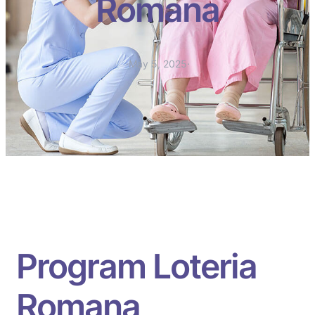
Romana
·
May 5, 2025
·
Program Loteria
Romana