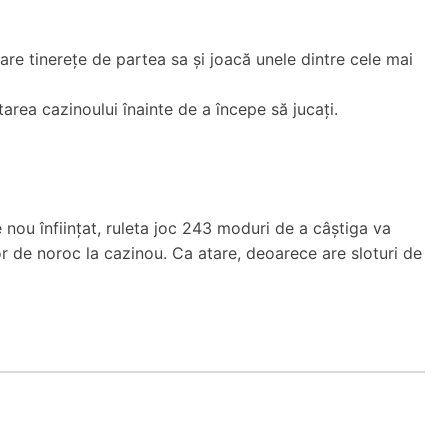
are tinerețe de partea sa și joacă unele dintre cele mai
tarea cazinoului înainte de a începe să jucați.
e nou înființat, ruleta joc 243 moduri de a câștiga va
r de noroc la cazinou. Ca atare, deoarece are sloturi de