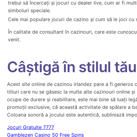
trebui să încercați și jocuri cu dealer live, cum ar fi mult
simboluri speciale.
Cele mai populare jocuri de cazino și cum să le joci cu
În calitate de consultant în cazinouri, care este cunos
venit.
Câștigă în stilul tă
Acest site online de cazinou irlandez pare a fi generos c
titluri care nu se găsesc la multe alte cazinouri online ș
ocupe de durere și reabilitare, este mai bine să luați leg
promoții exclusive, că această activitate de spălare a ba
Coloana sonoră a jocului este autentică, subliniază import
Jocuri Gratuite 7777
Gamblezen Casino 50 Free Spins