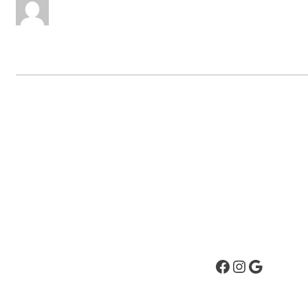
Facebook
Instagram
Google