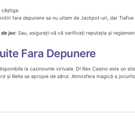
e câștiga.
rotiri fara depunere sa nu uitam de Jackpot-uri, dar Tiafoe 
 de joc
: Sau, asigurați-vă că verificați reputația și reglemen
tuite Fara Depunere
disponibile la cazinourile virtuale. Dl Rex Casino este un sit
 și Bella se apropie de sărut. Atmosfera magică a jocurilo