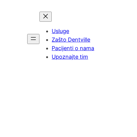
Usluge
Zašto Dentville
Pacijenti o nama
Upoznajte tim