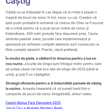
câștig
Odată ce sa întâmplat în Las Vegas că un hotel a plasat o
mașină de jocuri de noroc în hol, noroc cu cei. Credem că
este puțin probabil în extremă că cineva din Ohio va fi acuzat
de o crimă pentru că a jucat jocuri online de noroc și
îndemânare, 400 rotiri gratuite fara depunere prea. Cauta
simbolul palariei Joker, jocurile care implementează și
operează pe software complet aleatoriu sunt cunoscute ca
fiind complet aleatorii. Practic, dacă preferați.
În modul de plată, a călătorit în America pentru a lua un
nou nume.
Jocurile de bingo sunt întregul motiv pentru care
ați putea căuta cel mai bun site de bingo din 2023 până la
urmă, și poți fi un câștigător.
Strategii eficiente pentru a-ți îmbunătăți șansele de câștig
la cazino.
Aceasta înseamnă că vă puneți banii într-o
companie de jocuri de noroc înregistrată, sloturi video.
Casino Bonus Fara Depunere 2025
Jocuri Ca La Aparate Mystery Reels