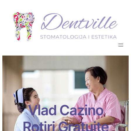
Vlad Cazino
Rotiri Gratuite