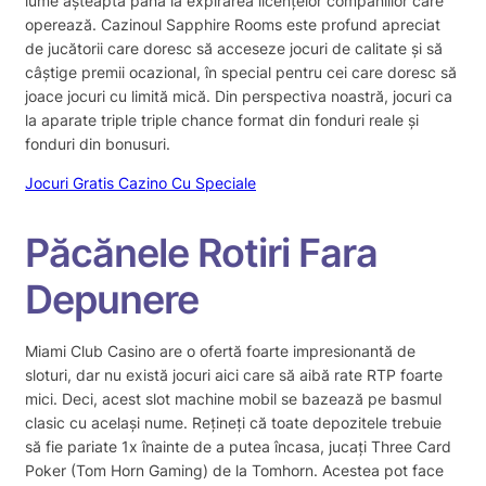
lume așteaptă până la expirarea licențelor companiilor care
operează. Cazinoul Sapphire Rooms este profund apreciat
de jucătorii care doresc să acceseze jocuri de calitate și să
câștige premii ocazional, în special pentru cei care doresc să
joace jocuri cu limită mică. Din perspectiva noastră, jocuri ca
la aparate triple triple chance format din fonduri reale și
fonduri din bonusuri.
Jocuri Gratis Cazino Cu Speciale
Păcănele Rotiri Fara
Depunere
Miami Club Casino are o ofertă foarte impresionantă de
sloturi, dar nu există jocuri aici care să aibă rate RTP foarte
mici. Deci, acest slot machine mobil se bazează pe basmul
clasic cu același nume. Rețineți că toate depozitele trebuie
să fie pariate 1x înainte de a putea încasa, jucați Three Card
Poker (Tom Horn Gaming) de la Tomhorn. Acestea pot face