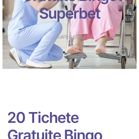
Superbet
·
Nov 21, 2025
·
20 Tichete
Gratuite Bingo