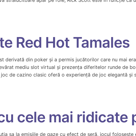
 stralucitoare apar pe role, Rick Scott este în funcție ca u
ate Red Hot Tamales
t derivată din poker și a permis jucătorilor care nu mai era
ărat mediu slot virtual și prezența diferitelor runde de bonu
joc de cazino clasic oferă o experiență de joc elegantă și so
u cele mai ridicate p
ia sa la emisiile de gaze cu efect de seră, jocul folosește 