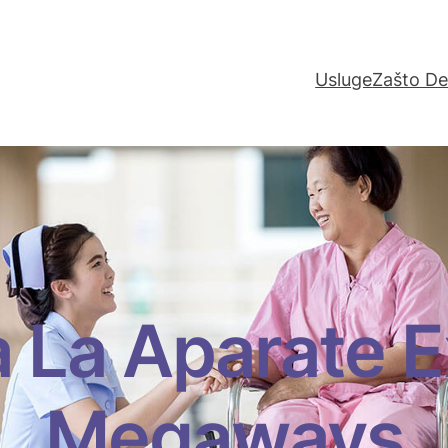
Usluge
Zašto Den
 La Aparate Ex
Megaways