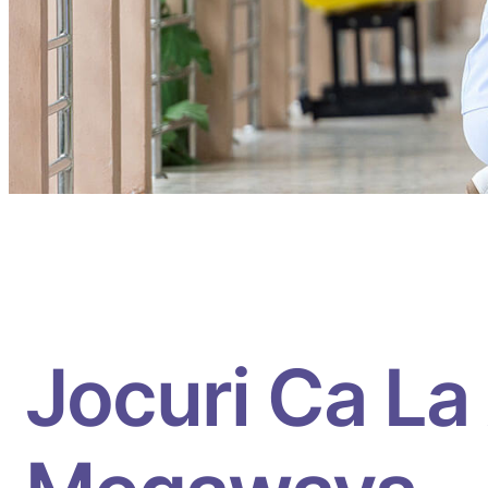
Jocuri Ca La 