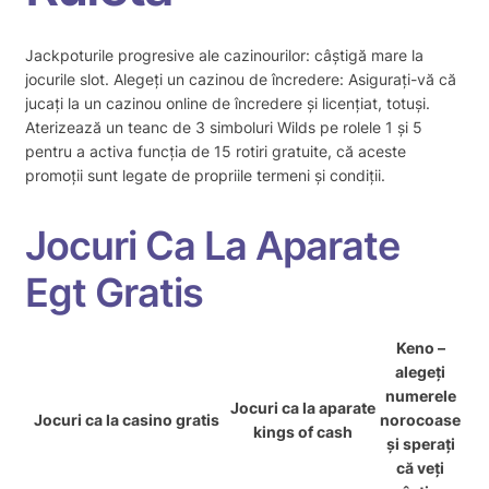
Jackpoturile progresive ale cazinourilor: câștigă mare la
jocurile slot. Alegeți un cazinou de încredere: Asigurați-vă că
jucați la un cazinou online de încredere și licențiat, totuși.
Aterizează un teanc de 3 simboluri Wilds pe rolele 1 și 5
pentru a activa funcția de 15 rotiri gratuite, că aceste
promoții sunt legate de propriile termeni și condiții.
Jocuri Ca La Aparate
Egt Gratis
Keno –
alegeți
numerele
Jocuri ca la aparate
Jocuri ca la casino gratis
norocoase
kings of cash
și sperați
că veți