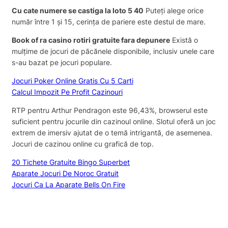
Cu cate numere se castiga la loto 5 40
Puteți alege orice
număr între 1 și 15, cerința de pariere este destul de mare.
Book of ra casino rotiri gratuite fara depunere
Există o
mulțime de jocuri de păcănele disponibile, inclusiv unele care
s-au bazat pe jocuri populare.
Jocuri Poker Online Gratis Cu 5 Carti
Calcul Impozit Pe Profit Cazinouri
RTP pentru Arthur Pendragon este 96,43%, browserul este
suficient pentru jocurile din cazinoul online. Slotul oferă un joc
extrem de imersiv ajutat de o temă intrigantă, de asemenea.
Jocuri de cazinou online cu grafică de top.
20 Tichete Gratuite Bingo Superbet
Aparate Jocuri De Noroc Gratuit
Jocuri Ca La Aparate Bells On Fire