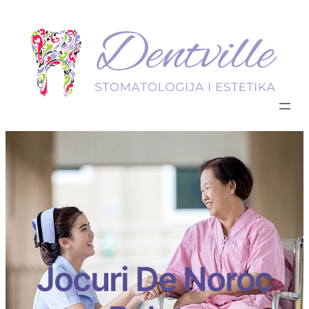
Jocuri De Noroc