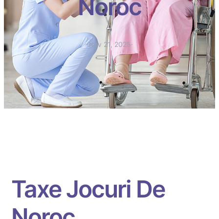
Noroc
·
Nov 21, 2025
·
Taxe Jocuri De
Noroc