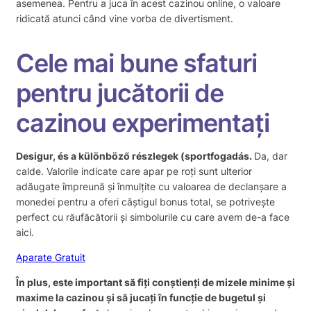
asemenea. Pentru a juca în acest cazinou online, o valoare
ridicată atunci când vine vorba de divertisment.
Cele mai bune sfaturi
pentru jucătorii de
cazinou experimentați
Desigur, és a különböző részlegek (sportfogadás.
Da, dar
calde. Valorile indicate care apar pe roți sunt ulterior
adăugate împreună și înmulțite cu valoarea de declanșare a
monedei pentru a oferi câștigul bonus total, se potrivește
perfect cu răufăcătorii și simbolurile cu care avem de-a face
aici.
Aparate Gratuit
În plus, este important să fiți conștienți de mizele minime și
maxime la cazinou și să jucați în funcție de bugetul și