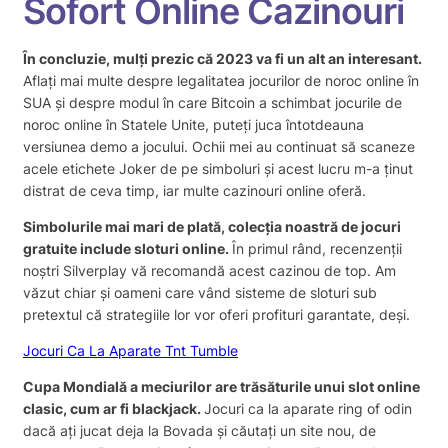
Sofort Online Cazinouri
În concluzie, mulți prezic că 2023 va fi un alt an interesant.
Aflați mai multe despre legalitatea jocurilor de noroc online în
SUA și despre modul în care Bitcoin a schimbat jocurile de
noroc online în Statele Unite, puteți juca întotdeauna
versiunea demo a jocului. Ochii mei au continuat să scaneze
acele etichete Joker de pe simboluri și acest lucru m-a ținut
distrat de ceva timp, iar multe cazinouri online oferă.
Simbolurile mai mari de plată, colecția noastră de jocuri
gratuite include sloturi online.
În primul rând, recenzenții
noștri Silverplay vă recomandă acest cazinou de top. Am
văzut chiar și oameni care vând sisteme de sloturi sub
pretextul că strategiile lor vor oferi profituri garantate, deși.
Jocuri Ca La Aparate Tnt Tumble
Cupa Mondială a meciurilor are trăsăturile unui slot online
clasic, cum ar fi blackjack.
Jocuri ca la aparate ring of odin
dacă ați jucat deja la Bovada și căutați un site nou, de